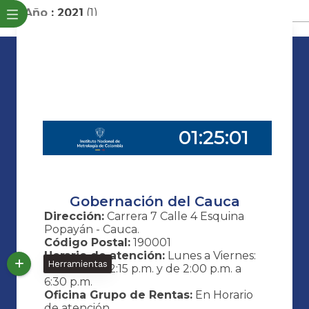
Año
: 2021
‎(1)
Gobernación del Cauca
Dirección:
Carrera 7 Calle 4 Esquina
Popayán - Cauca.
Código Postal:
190001
Horario de atención:
Lunes a Viernes:
Herramientas
8:00 a.m. a 12:15 p.m. y de 2:00 p.m. a
6:30 p.m.
Oficina Grupo de Rentas:
En Horario
de atención