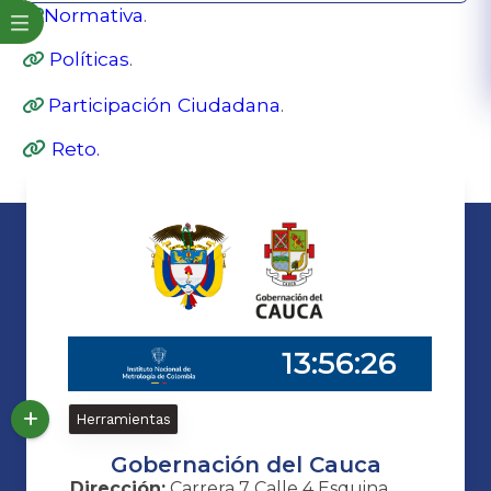
​Normativ​a​
.
Políticas
.
Participación Ciudadana
.
Reto.​
Herramientas
Gobernación del Cauca
Dirección:
Carrera 7 Calle 4 Esquina