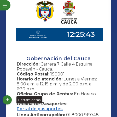
Gobernación del Cauca
Dirección:
Carrera 7 Calle 4 Esquina
Popayán - Cauca.
Código Postal:
190001
Horario de atención:
Lunes a Viernes:
8:00 a.m. a 12:15 p.m. y de 2:00 p.m. a
6:30 p.m.
Oficina Grupo de Rentas:
En Horario
de atención
Herramientas
Oficina de Pasaportes:
Portal de pasaportes
Línea Anticorrupción:
01 8000 919748